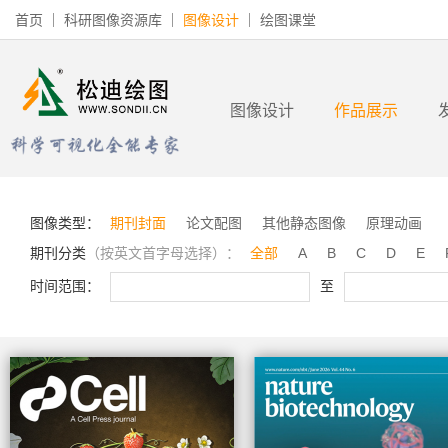
首页
科研图像资源库
图像设计
绘图课堂
图像设计
作品展示
图像类型：
期刊封面
论文配图
其他静态图像
原理动画
期刊分类
（按英文首字母选择）：
全部
A
B
C
D
E
时间范围：
至